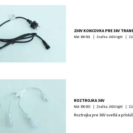
230V KONCOVKA PRE 36V TRA
Kód:
300-501
Značka: JADA light
Zá
ROZTROJKA 36V
Kód:
300-503
Značka: JADA light
Zá
Roztrojka pre 36V svetlá a prísl