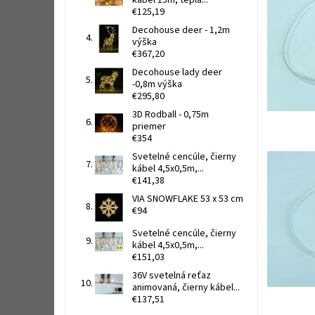
kábel 15m, teplá...
€125,19
Decohouse deer - 1,2m
výška
€367,20
Decohouse lady deer
-0,8m výška
€295,80
3D Rodball - 0,75m
priemer
€354
Svetelné cencúle, čierny
kábel 4,5x0,5m,...
€141,38
VIA SNOWFLAKE 53 x 53 cm
€94
Svetelné cencúle, čierny
kábel 4,5x0,5m,...
€151,03
36V svetelná reťaz
animovaná, čierny kábel...
€137,51