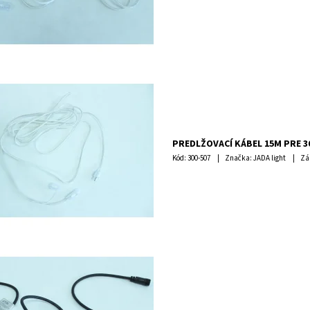
PREDLŽOVACÍ KÁBEL 15M PRE 3
Kód:
300-507
Značka: JADA light
Zá