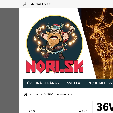
+421 949 172 625
ÚVODNÁ STRÁNKA
SVETLÁ
2D/3D MOTÍVY
Svetlá
36V príslušenstvo
36
€
10
€
134