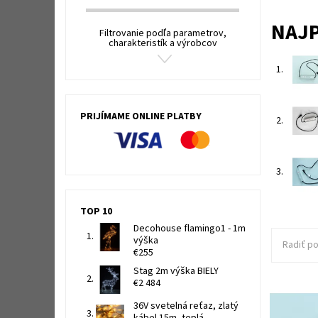
NAJ
Filtrovanie podľa parametrov,
charakteristík a výrobcov
1.
PRIJÍMAME ONLINE PLATBY
2.
3.
TOP 10
Decohouse flamingo1 - 1m
výška
Radiť po
€255
Stag 2m výška BIELY
€2 484
36V svetelná reťaz, zlatý