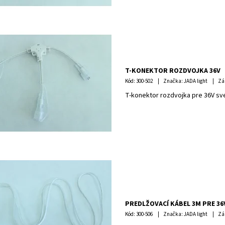
T-KONEKTOR ROZDVOJKA 36V
Kód:
300-502
Značka: JADA light
Zá
T-konektor rozdvojka pre 36V sv
PREDLŽOVACÍ KÁBEL 3M PRE 36
Kód:
300-506
Značka: JADA light
Zá