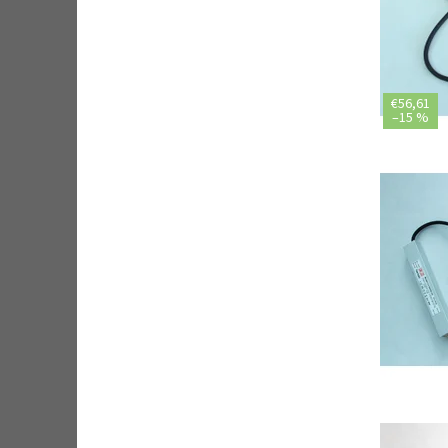
€56,61
–
15 %