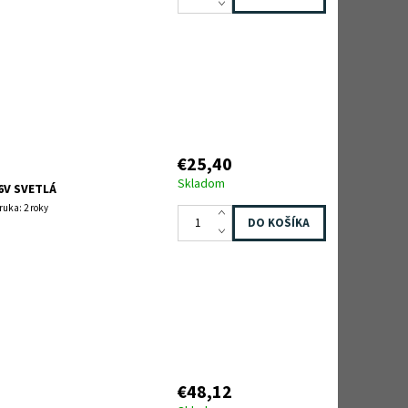
€25,40
Skladom
6V SVETLÁ
ruka: 2 roky
€48,12