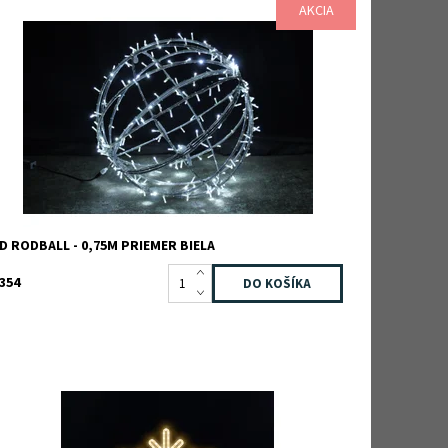
AKCIA
ostupnosť:
Skladom
ód:
TB2D0041-WHITE
načka:
TEEBOO
áruka:
2 roky
D RODBALL - 0,75M PRIEMER BIELA
354
ločka 53 x 53 cm
ostupnosť:
Na dotaz
ód:
TB2D0148