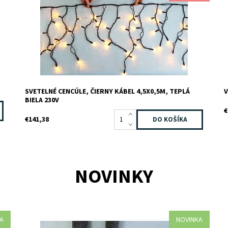
Záruka:
2 roky
Z
Z
SVETELNÉ CENCÚLE, ČIERNY KÁBEL 4,5X0,5M, TEPLÁ
V
BIELA 230V
€
€141,38
NOVINKY
A
NOVINKA
Dostupnosť:
Skladom
D