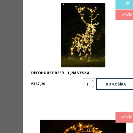
TIP
Dostupnosť:
Skladom
Kód:
TB3D0486
Značka:
TEEBOO
AKCIA
Záruka:
2 roky
DECOHOUSE DEER - 1,2M VÝŠKA
€367,20
AKCIA
Dostupnosť:
Skladom
Kód:
TB2D0041
Značka:
TEEBOO