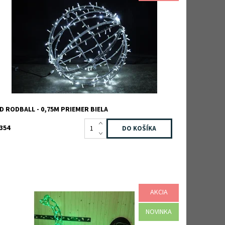
ód:
TB2D0041-WHITE
načka:
TEEBOO
áruka:
2 roky
D RODBALL - 0,75M PRIEMER BIELA
354
AKCIA
m vysoký dinosaurus, zelené svetlá, zelený kábel,
elená konštrukcia
NOVINKA
ostupnosť:
Na dotaz
ód:
TB3D0495