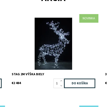
NOVINKA
Dostupnosť:
Na dotaz
S
Kód:
RD03-WHITE
D
Značka:
TEEBOO
K
Záruka:
2 roky
Z
Z
STAG 2M VÝŠKA BIELY
3
€2 484
€