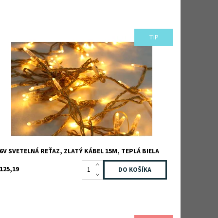
TIP
tring light zlatý kábel 15m, teplá biela
ostupnosť:
Skladom
ód:
300-010
načka:
JADA light
áruka:
2 roky
6V SVETELNÁ REŤAZ, ZLATÝ KÁBEL 15M, TEPLÁ BIELA
125,19