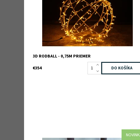
Záruka:
2 roky
3D RODBALL - 0,75M PRIEMER
€354
NOVINK
Dostupnosť:
Skladom