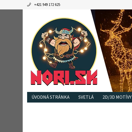
+421 949 172 625
ÚVODNÁ STRÁNKA
SVETLÁ
2D/3D MOTÍVY