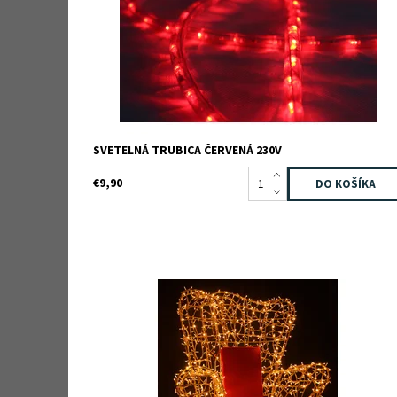
SVETELNÁ TRUBICA ČERVENÁ 230V
€9,90
Santove svetelné kreslo
Dostupnosť:
Na dotaz
Kód:
TB3D0246