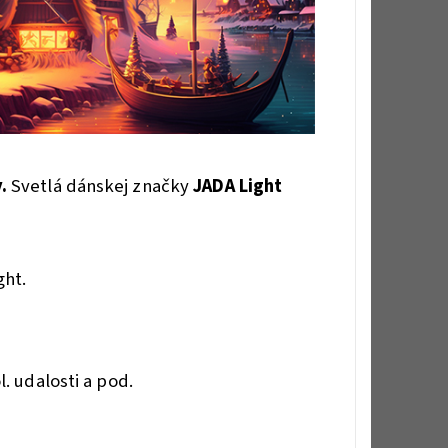
y.
Svetlá dánskej značky
JADA Light
ght.
. udalosti a pod.