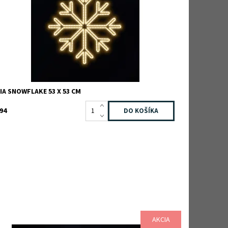
načka:
TEEBOO
áruka:
2 roky
IA SNOWFLAKE 53 X 53 CM
94
AKCIA
ostupnosť:
Skladom