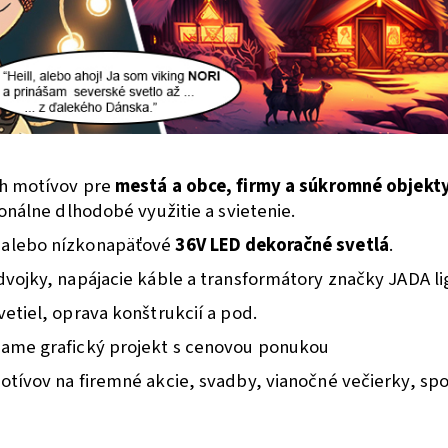
ch motívov pre
mestá a obce, firmy a súkromné objekt
onálne dlhodobé využitie a svietenie.
alebo nízkonapäťové
36V LED dekoračné svetlá
.
dvojky, napájacie káble a transformátory značky JADA li
tiel, oprava konštrukcií a pod.
rame grafický projekt s cenovou ponukou
tívov na firemné akcie, svadby, vianočné večierky, spol