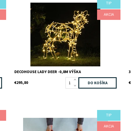
TIP
Dostupnosť:
Skladom
D
Kód:
TB3D0487
K
Značka:
TEEBOO
Z
AKCIA
Záruka:
2 roky
Z
DECOHOUSE LADY DEER -0,8M VÝŠKA
3
€295,80
€
TIP
Dostupnosť:
Skladom
V
Kód:
100-300
D
Značka:
JADA light
AKCIA
K