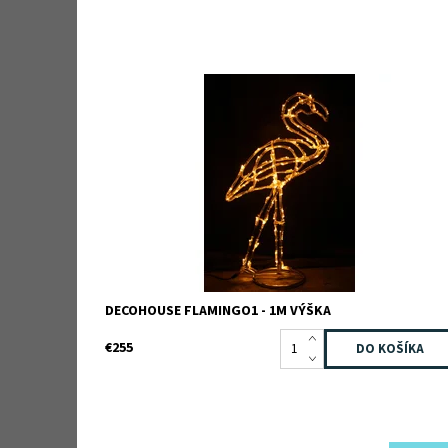
Dostupnosť:
Skladom
Kód:
TB3D0490
Značka:
TEEBOO
Záruka:
2 roky
DECOHOUSE FLAMINGO1 - 1M VÝŠKA
€255