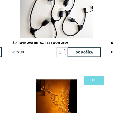
Z
Z
ŽIAROVKOVÁ REŤAZ FESTOON 230V
D
€172,03
€
TIP
Dostupnosť:
Skladom
D
Kód:
RD13
K
Značka:
TEEBOO
Z
Záruka:
2 roky
Z