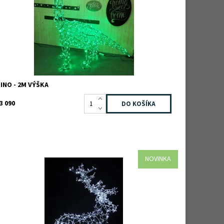
načka:
TEEBOO
áruka:
2 roky
INO - 2M VÝŠKA
3 090
NOVINKA
ostupnosť:
Na dotaz
ód:
RD03-WHITE
načka:
TEEBOO
áruka:
2 roky