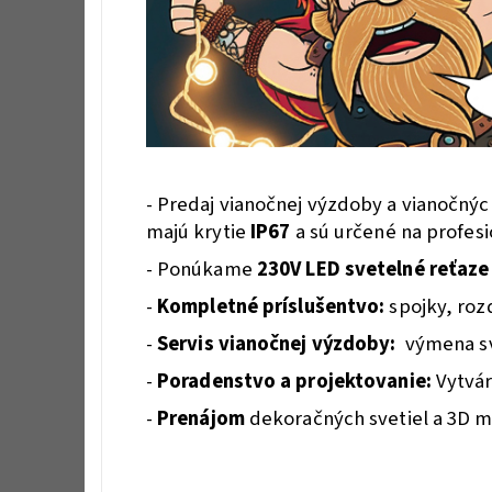
- Predaj vianočnej výzdoby a vianočný
majú krytie
IP67
a sú určené na profesi
- Ponúkame
230V LED svetelné reťaze
-
Kompletné príslušentvo:
spojky, roz
-
Servis vianočnej výzdoby:
výmena sve
-
Poradenstvo a projektovanie:
Vytvá
-
Prenájom
dekoračných svetiel a 3D mo