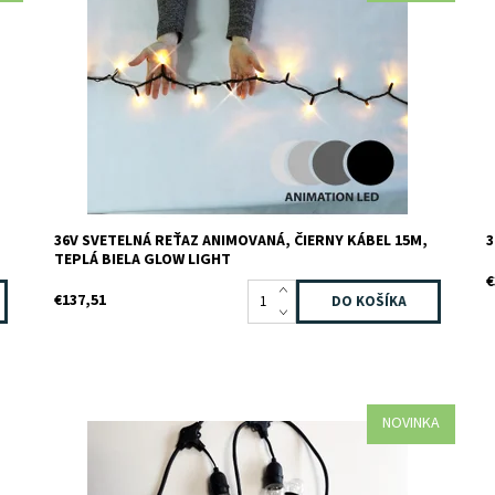
Kód:
300-100
K
Značka:
JADA light
Z
Záruka:
2 roky
Z
36V SVETELNÁ REŤAZ ANIMOVANÁ, ČIERNY KÁBEL 15M,
3
TEPLÁ BIELA GLOW LIGHT
€
€137,51
NOVINKA
Dostupnosť:
Skladom
2
Kód:
100-250
z
Značka:
JADA light
D
Záruka:
2 roky
K