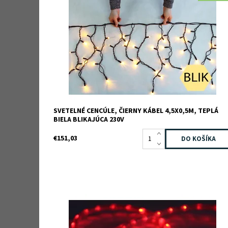
Kód:
100-301
Značka:
JADA light
Záruka:
2 roky
SVETELNÉ CENCÚLE, ČIERNY KÁBEL 4,5X0,5M, TEPLÁ
BIELA BLIKAJÚCA 230V
€151,03
Dostupnosť:
Skladom
Kód:
150-110
Značka:
JADA light
Záruka:
2 roky