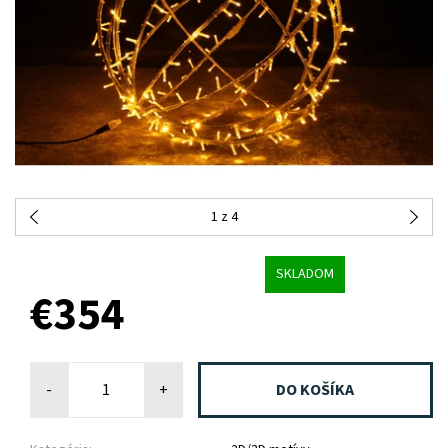
1
z 4
SKLADOM
€354
-
+