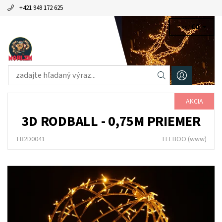
+421 949 172 625
€0
0 ks /
AKCIA
3D RODBALL - 0,75M PRIEMER
TB2D0041
TEEBOO
(www)