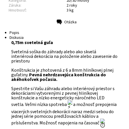
Kategória:
2D/3D motívy
Záruka:
2 roky
Hmotnosť:
3 kg
Otázka
Tlač
Popis
Diskusia
0,75m svetelná guľa
Svetelná soška do záhrady alebo ako skvelá
interiérová dekorácia na položenie alebo zavesenie do
priestoru
Konštrukcia je zhotovená z 6 a 8mm hliníkovej plnej
guľatiny.
Pevná nehrdzavejúca konštrukcia
do
akéhokoľvek počasia.
Spestrite si Vašu záhradu alebo interiérový priestor s
dekoráciami vytvorenými z pevnej hliníkovej
konštrukcie a nízko energeticky náročného LED
svetla. Veľmi nízka spotreba
a možnosť prepojenia
viacerých svetelných dekorácii naraz medzi sebou do
jednej série pomocou predlžovacích káblov a
príslušenstva. Možnosť napojenia na časovač