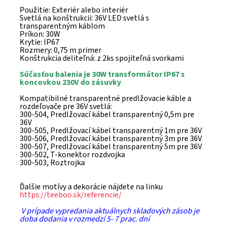
Použitie: Exteriér alebo interiér
Svetlá na konštrukcii: 36V LED svetlá s
transparentným káblom
Príkon: 30W
Krytie: IP67
Rozmery: 0,75 m primer
Konštrukcia deliteľná: z 2ks spojiteľná svorkami
Súčasťou balenia je 30W transformátor IP67 s
koncovkou 230V do zásuvky
Kompatibilné transparentné predlžovacie káble a
rozdeľovače pre 36V svetlá:
300-504, Predlžovací kábel transparentný 0,5m pre
36V
300-505, Predlžovací kábel transparentný 1m pre 36V
300-506, Predlžovací kábel transparentný 3m pre 36V
300-507, Predlžovací kábel transparentný 5m pre 36V
300-502, T-konektor rozdvojka
300-503, Roztrojka
Ďalšie motívy a dekorácie nájdete na linku
https://teeboo.sk/referencie/
V prípade vypredania aktuálnych skladových zásob je
doba dodania v rozmedzí 5- 7 prac. dní