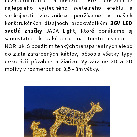
nezabudnuteľnú atmosféru. Pre dosiahnutie
najlepšieho výsledného svetelného efektu a
spokojnosti zákazníkov používame v našich
konštrukčných dizajnoch predovšetkým
36V LED
svetlá značky
JADA Light, ktoré ponúkame aj
samostatne k zakúpeniu na tomto eshope -
NORI.sk. S použitím tenkých transparentných alebo
do zlata zafarbených káblov, pôsobia všetky typy
dekorácií pôvabne a žiarivo. Vytvárame 2D a 3D
motívy v rozmeroch od 0,5 - 8m výšky.