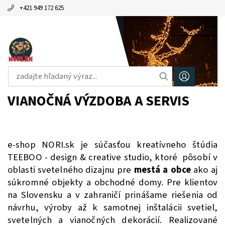
+421 949 172 625
€0
0 ks /
VIANOČNÁ VÝZDOBA A SERVIS
e-shop NORI.sk je súčasťou kreatívneho štúdia
TEEBOO - design & creative studio, ktoré pôsobí v
oblasti svetelného dizajnu pre
mestá a obce
ako aj
súkromné objekty a obchodné domy. Pre klientov
na Slovensku a v zahraničí prinášame riešenia od
návrhu, výroby až k samotnej inštalácii svetiel,
svetelných a vianočných dekorácií. Realizované