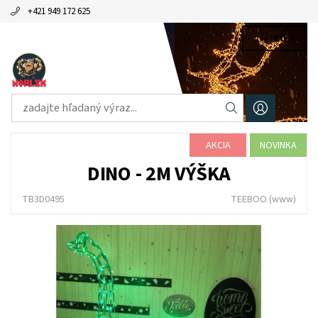
+421 949 172 625
€0
0 ks /
AKCIA
NOVINKA
DINO - 2M VÝŠKA
TB3D0495
TEEBOO
(www)