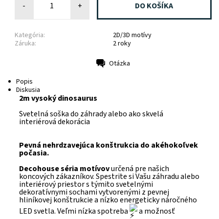
-
+
Kategória:
2D/3D motívy
Záruka:
2 roky
Otázka
Tlač
Popis
Diskusia
2m vysoký dinosaurus
Svetelná soška do záhrady alebo ako skvelá
interiérová dekorácia
Pevná nehrdzavejúca konštrukcia
do akéhokoľvek
počasia.
Decohouse séria motívov
určená pre našich
koncových zákazníkov. Spestrite si Vašu záhradu alebo
interiérový priestor s týmito svetelnými
dekoratívnymi sochami vytvorenými z pevnej
hliníkovej konštrukcie a nízko energeticky náročného
LED svetla. Veľmi nízka spotreba
a možnosť