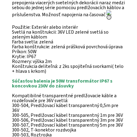
prepojenia viacerých svetelných dekorácii naraz medzi
sebou do jednej série pomocou predlžovacích káblov a
príslušenstva. Možnosť napojenia na časovač
Použitie: Exteriér alebo interiér
Svetlá na konštrukcii: 36V LED zelené svetlá so
zeleným káblom
Farba svetla: zelená
Farba konštrukcie: zelená prášková povrchová úprava
Príkon: 50W
Krytie: IP67
Rozmery: výška 2m
Konštrukcia deliteľná: z 2ks spojiteľná svorkami( telo
+ hlava s krkom)
Súčasťou balenia je 50W transformátor IP67 s
koncovkou 230V do zásuvky
Kompatibilné transparentné predlžovacie káble a
rozdeľovače pre 36V svetlá:
300-504, Predlžovací kábel transparentný 0,5m pre
36V
300-505, Predlžovací kábel transparentný 1m pre 36V
300-506, Predlžovací kábel transparentný 3m pre 36V
300-507, Predlžovací kábel transparentný 5m pre 36V
300-502, T-konektor rozdvojka
300-503, Roztrojka