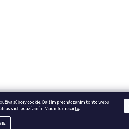
oužíva súbory cookie. Ďalším prechádzaním tohto webu
úhlas s ich používaním. Viac informácií
tu
.
NIE
nie cookies