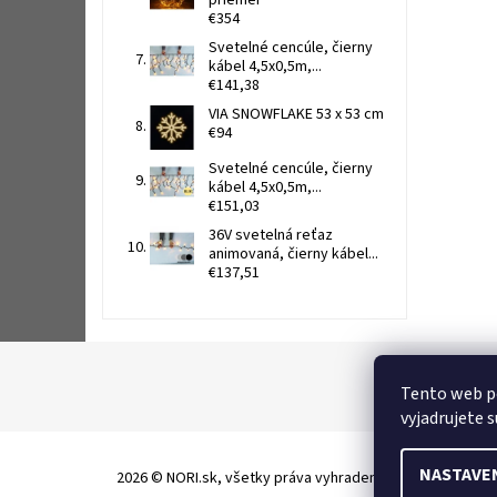
priemer
€354
Svetelné cencúle, čierny
kábel 4,5x0,5m,...
€141,38
VIA SNOWFLAKE 53 x 53 cm
€94
Svetelné cencúle, čierny
kábel 4,5x0,5m,...
€151,03
36V svetelná reťaz
animovaná, čierny kábel...
€137,51
Tento web p
vyjadrujete s
NASTAVE
2026 © NORI.sk, všetky práva vyhradené
Upraviť nastave