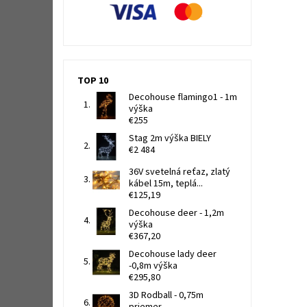
TOP 10
Decohouse flamingo1 - 1m
výška
€255
Stag 2m výška BIELY
€2 484
36V svetelná reťaz, zlatý
kábel 15m, teplá...
€125,19
Decohouse deer - 1,2m
výška
€367,20
Decohouse lady deer
-0,8m výška
€295,80
3D Rodball - 0,75m