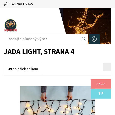
+421 949 172 625
€0
0 ks /
JADA LIGHT
, STRANA 4
39
položiek celkom
AKCIA
Dostupnosť:
Skladom
Kód:
100-300
Značka:
JADA light
TIP
Záruka:
2 roky