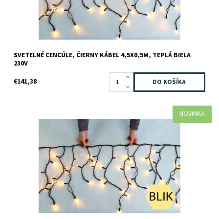
SVETELNÉ CENCÚLE, ČIERNY KÁBEL 4,5X0,5M, TEPLÁ BIELA
230V
€141,38
NOVINKA
Dostupnosť:
Skladom
Kód:
100-301
Značka:
JADA light
Záruka:
2 roky