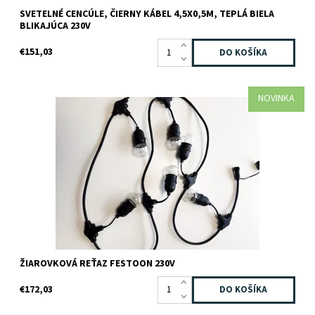
SVETELNÉ CENCÚLE, ČIERNY KÁBEL 4,5X0,5M, TEPLÁ BIELA
BLIKAJÚCA 230V
€151,03
NOVINKA
Dostupnosť:
Skladom
Kód:
100-250
Značka:
JADA light
Záruka:
2 roky
ŽIAROVKOVÁ REŤAZ FESTOON 230V
€172,03